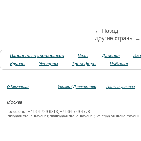
← Назад
Другие страны
Варианты путешествий
Визы
Дайвинг
Эк
Круизы
Экстрим
Трансферы
Рыбалка
О Компании
Успехи / Достижения
Цены и условия
Москва
Телефоны: +7-964-729-6813, +7-964-729-6778
dbit@australia-travel.ru; dmitry@australia-travel.ru; valery@australia-travel.ru