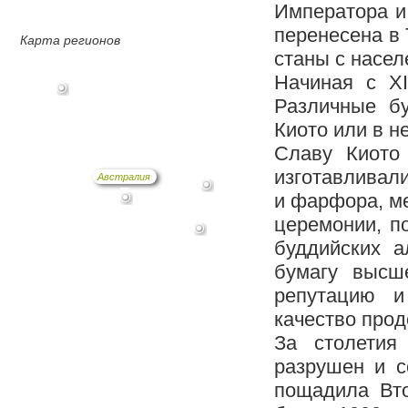
Императора и 
перенесена в 
Карта регионов
станы с насел
Начиная с XI
Различные б
Киото или в н
Славу Киото 
изготавливал
Австралия
и фарфора, ме
церемонии, п
буддийских а
бумагу высш
репутацию и
качество прод
За столетия
разрушен и с
пощадила Вто