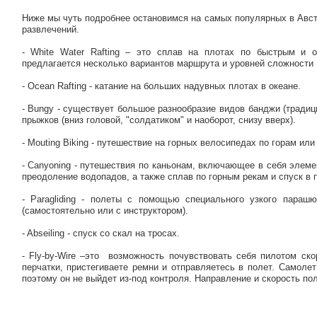
Ниже мы чуть подробнее остановимся на самых популярных в Авс
развлечений.
- White Water Rafting – это сплав на плотах по быстрым и
предлагается несколько вариантов маршрута и уровней сложности
- Ocean Rafting - катание на больших надувных плотах в океане.
- Bungy - существует большое разнообразие видов банджи (традиц
прыжков (вниз головой, "солдатиком" и наоборот, снизу вверх).
- Mouting Biking - путешествие на горных велосипедах по горам ил
- Canyoning - путешествия по каньонам, включающее в себя элеме
преодоление водопадов, а также сплав по горным рекам и спуск в
- Paragliding - полеты с помощью специального узкого параш
(самостоятельно или с инструктором).
- Abseiling - спуск со скал на тросах.
- Fly-by-Wire –это
возможность почувствовать себя пилотом ско
перчатки, пристегиваете ремни и отправляетесь в полет. Самоле
поэтому он не выйдет из-под контроля. Направление и скорость по