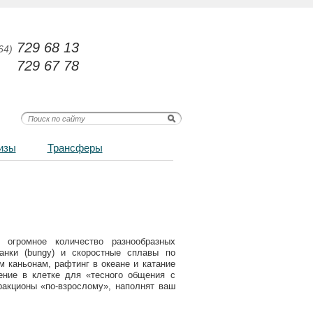
729 68 13
64)
729 67 78
изы
Трансферы
 огромное количество разнообразных
анки (
bungy
) и скоростные сплавы по
 каньонам, рафтинг в океане и катание
ение в клетке для «тесного общения с
ракционы «по-взрослому», наполнят ваш