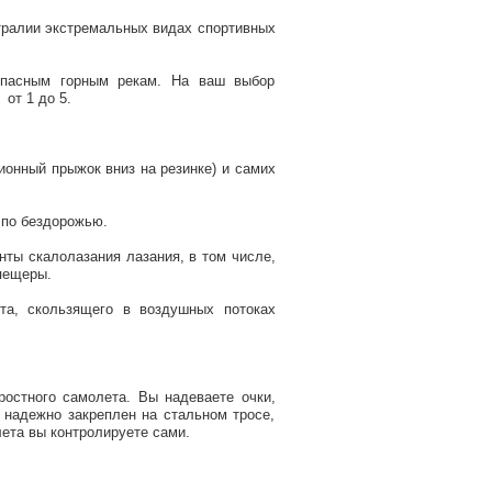
тралии экстремальных видах спортивных
 опасным горным рекам. На ваш выбор
от 1 до 5.
ионный прыжок вниз на резинке) и самих
и по бездорожью.
нты скалолазания лазания, в том числе,
 пещеры.
юта, скользящего в воздушных потоках
ростного самолета. Вы надеваете очки,
т надежно закреплен на стальном тросе,
лета вы контролируете сами.