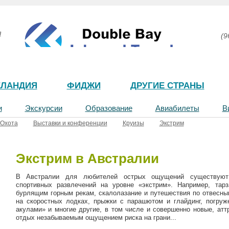
я
(9
ЕЛАНДИЯ
ФИДЖИ
ДРУГИЕ СТРАНЫ
и
Экскурсии
Образование
Авиабилеты
В
Охота
Выставки и конференции
Круизы
Экстрим
Экстрим в Австралии
В Австралии для любителей острых ощущений
c
уществуют
спортивных развлечений на уровне «экстрим». Например, тарз
бурлящим горным рекам, скалолазание и путешествия по отвесным
на скоростных лодках, прыжки с парашютом и глайдинг, погруж
акулами» и многие другие, в том числе и совершенно новые, атт
отдых незабываемым ощущением риска на грани...