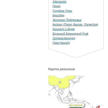
Аделаида
Перт
Голубые Горы
Брисбен
Золотое Побережье
Кейрнс (Порт Даглас, Палм Ков)
Нингалу и Брум
Большой Барьерный Риф
Остров Кенгуру
Парк Какаду
Карта регионов
Австралия