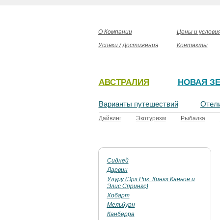
О Компании
Цены и услови
Успехи / Достижения
Контакты
АВСТРАЛИЯ
НОВАЯ З
Варианты путешествий
Отел
Дайвинг
Экотуризм
Рыбалка
Сидней
Дарвин
Улуру (Эрз Рок, Кингз Каньон и
Элис Спрингс)
Хобарт
Мельбурн
Канберра