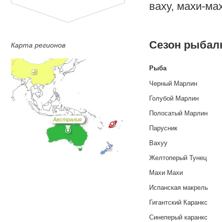
ваху, махи-мах
Сезон рыбал
Карта регионов
Рыба
Черный Марлин
Голубой Марлин
Полосатый Марлин
Австралия
Парусник
Вахуу
Желтоперый Тунец
Махи Махи
Испанская макрель
Гигантский Каранкс
Синеперый каранкс