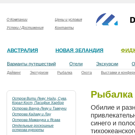
О Компании
Цены и условия
Успехи / Достижения
Контакты
АВСТРАЛИЯ
НОВАЯ ЗЕЛАНДИЯ
ФИД
Варианты путешествий
Отели
Экскурсии
О
Дайвинг
Экотуризм
Рыбалка
Охота
Выставки и конфер
Рыбалка
Остров Вити Леву: Нади, Сува,
Корал Кост, Пасифик Харбор
Обилие и раз
Острова Вануа-Леву и Тавеуни
привлекательн
Острова Кадаву и Лау
Острова Маманука и Ясава
синего и поло
Отдельные роскошные
тихоокеанског
острова-курорты