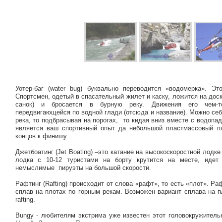
Уотер-баг (water bug) буквально переводится «водомерка». Э
Спортсмен, одетый в спасательный жилет и каску, ложится на доск
санок) и бросается в бурную реку. Движения его чем-т
передвигающейся по водной глади (отсюда и название). Можно себе
река, то подбрасывая на порогах, то кидая вниз вместе с водоп
является ваш спортивный опыт да небольшой пластмассовый пл
концов к финишу.
Джетбоатинг (Jet Вoating) –это катание на высокоскоростной лодк
лодка с 10-12 туристами на борту крутится на месте, идет
немыслимые пируэты на большой скорости.
Рафтинг (Rafting) происходит от слова «рафт», то есть «плот». Р
сплав на плотах по горным рекам. Возможен вариант сплава на пл
rafting.
Bungy - любителям экстрима уже известен этот головокружитель