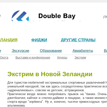
я
(9
ЕЛАНДИЯ
ФИДЖИ
ДРУГИЕ СТРАНЫ
и
Экскурсии
Образование
Авиабилеты
В
Охота
Выставки и конференции
Круизы
Экстрим
Экстрим в Новой Зеландии
Для туристов-любителей экстремальных спортивных развлечений 
уникальной находкой, так как здесь сосредоточены практически вс
«адреналиновых», совсем не детских, аттракционов.
Практически везде можно попробовать прыжок на "банжи. Очень п
джетбоатинг, кайтинг и спелео-дайвинг в пещерах, а также множес
спорта вроде "зорбинга". Ну и, конечно, тысячи превосходных тро
альпинизма.