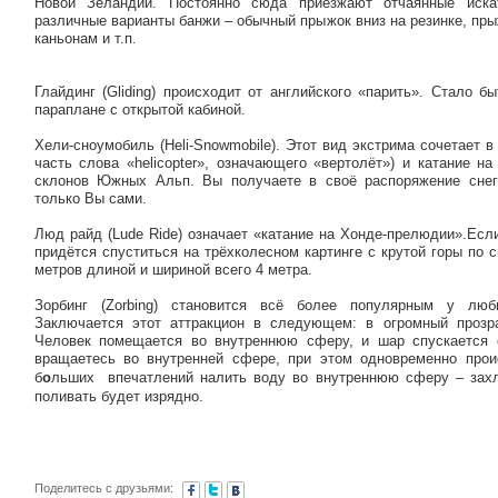
Новой Зеландии. Постоянно сюда приезжают отчаянные иска
различные варианты банжи – обычный прыжок вниз на резинке, пры
каньонам и т.п.
Глайдинг (Gliding) происходит от английского «парить». Стало 
параплане с открытой кабиной.
Хели-сноумобиль (Heli-Snowmobile). Этот вид экстрима сочетает в
часть слова «helicopter», означающего «вертолёт») и катание н
склонов Южных Альп. Вы получаете в своё распоряжение снего
только Вы сами.
Люд райд (Lude Ride) означает «катание на Хонде-прелюдии».Есл
придётся спуститься на трёхколесном картинге с крутой горы по 
метров длиной и шириной всего 4 метра.
Зорбинг (Zorbing) становится всё более популярным у люб
Заключается этот аттракцион в следующем: в огромный прозр
Человек помещается во внутреннюю сферу, и шар спускается 
вращаетесь во внутренней сфере, при этом одновременно про
б
о
льших впечатлений налить воду во внутреннюю
сферу – зах
поливать будет изрядно.
Поделитесь с друзьями: