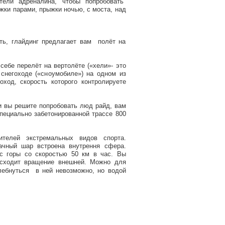
тели адреналина, чтобы попробовать
жки парами, прыжки ночью, с моста, над
быть, глайдинг предлагает вам полёт на
 себе перелёт на вертолёте («хели»- это
а снегоходе («сноумобиле») на одном из
ход, скорость которого контролируете
и вы решите попробовать люд райд, вам
специально забетонированной трассе 800
ителей экстремальных видов спорта.
ачный шар встроена внутрення сфера.
с горы со скоростью 50 км в час. Вы
исходит вращение внешней.
Можно для
лебнуться в ней невозможно, но водой