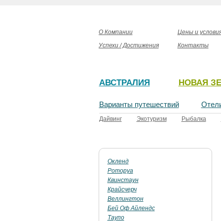
О Компании
Цены и услови
Успехи / Достижения
Контакты
АВСТРАЛИЯ
НОВАЯ З
Варианты путешествий
Отел
Дайвинг
Экотуризм
Рыбалка
Окленд
Роторуа
Квинстаун
Крайсчерч
Веллингтон
Бей Оф Айлендс
Таупо