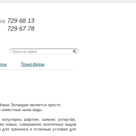
729 68 13
64)
729 67 78
изы
Трансферы
Новая Зеландия является просто
е известные ныне виды
опулярны рафтинг, каякинг, уотер-баг,
тво новых, совершенно экзотичных видов
п для треккинга и отличные условия для