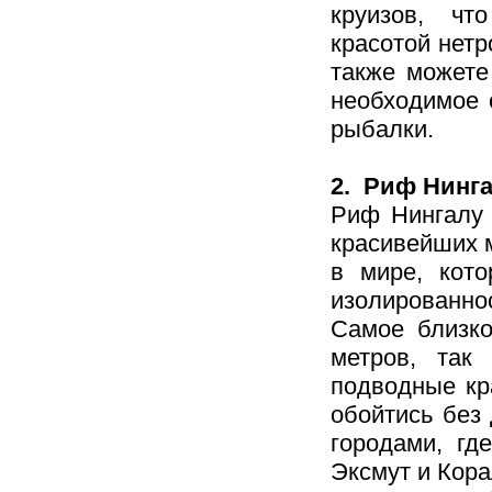
круизов, чт
красотой нет
также можете
необходимое 
рыбалки.
2. Риф Нинг
Риф Нингалу 
красивейших 
в мире, кот
изолированнос
Самое близко
метров, так
подводные кр
обойтись без
городами, гд
Эксмут и Кора