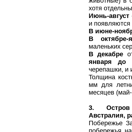
животные) в 
хотя отдельны
Июнь-август
и появляются
В июне-нояб
В октябре-я
маленьких се
В декабре
от
января до 
черепашки, и 
Толщина кост
мм для летни
месяцев (май-
3. Остров 
Австралия, р
Побережье За
побережья на