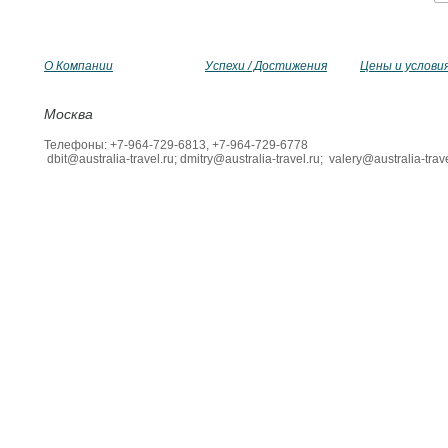
О Компании
Успехи / Достижения
Цены и услови
Москва
Телефоны: +7-964-729-6813, +7-964-729-6778
dbit@australia-travel.ru; dmitry@australia-travel.ru; valery@australia-trave