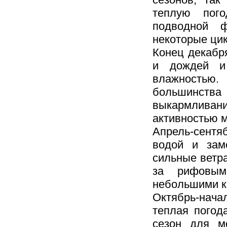
теплую пог
подводной 
некоторые цик
Конец декабр
и дождей и
влажностью.
большинств
выкармливани
активностью 
Апрель-сентя
водой и зам
сильные ветр
за рифовым
небольшими к
Октябрь-нача
теплая погод
сезон для м