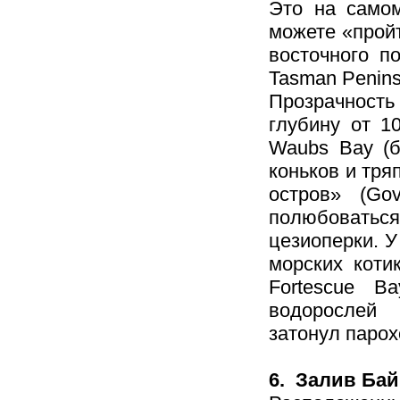
Это на самом
можете «прой
восточного п
Tasman Penins
Прозрачност
глубину от 1
Waubs Bay (б
коньков и тря
остров» (Go
полюбовать
цезиоперки. У
морских коти
Fortescue B
водорослей и
затонул парох
6. Залив Бай