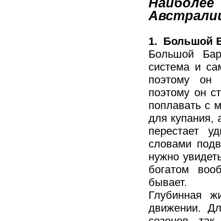
Наиболее
Австрали
1. Большой 
Большой Ба
система и са
поэтому он 
поэтому он с
поплавать с 
для купания, 
перестает у
словами подв
нужно увидет
богатом вооб
бывает.
Глубинная ж
движении. Дл
сезонов, так