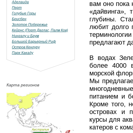
Аделаида
вам оно пока 
Перт
«дайвинга», 
Голубые Горы
глубины. Ста
Брисбен
Золотое Побережье
любит долго 
Кейрнс (Порт Даглас, Палм Ков)
терминологи
Нингалу и Брум
предлагают да
Большой Барьерный Риф
Остров Кенгуру
Парк Какаду
В водах Зеле
более 4000 
морской флор
Мы предлагае
Карта регионов
многодневны
питанием и б
Кроме того, 
островах и п
курсы для акв
катеров с ком
Австралия