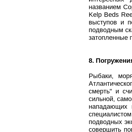
названием Со
Kelp Beds Re
выступов и п
подводным ска
затопленные 
8. Погружен
Рыбаки, мор
Атлантическо
смерть" и сч
сильной, само
нападающих 
специалисто
подводных эк
совершить пог