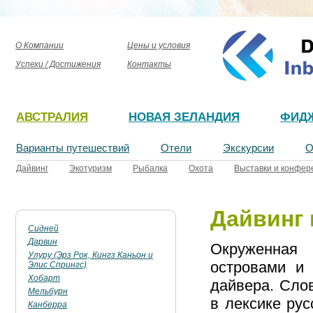
О Компании
Цены и условия
Успехи / Достижения
Контакты
АВСТРАЛИЯ
НОВАЯ ЗЕЛАНДИЯ
ФИД
Варианты путешествий
Отели
Экскурсии
О
Дайвинг
Экотуризм
Рыбалка
Охота
Выставки и конфер
Дайвинг 
Сидней
Дарвин
Окруженная
Улуру (Эрз Рок, Кингз Каньон и
островами и
Элис Спрингс)
Хобарт
дайвера. Сло
Мельбурн
в лексике рус
Канберра