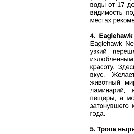
воды от 17 до
видимость по
местах реком
4. Eaglehawk
Eaglehawk Ne
узкий переш
излюбленным
красоту. Зде
вкус. Желае
животный ми
ламинарий, 
пещеры, а мо
затонувшего 
года.
5. Тропа ны