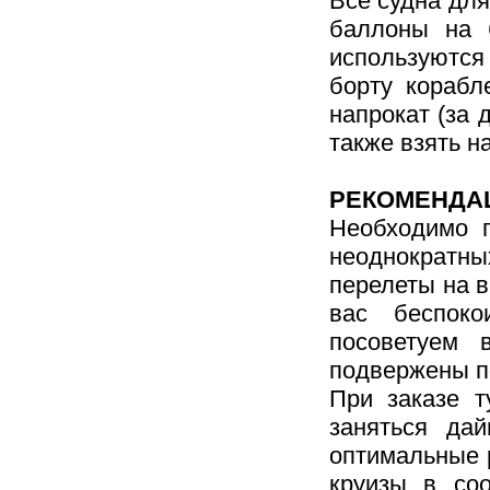
Все судна дл
баллоны на б
используются
борту корабл
напрокат (за
также взять н
РЕКОМЕНДА
Необходимо п
неоднократн
перелеты на в
вас беспоко
посоветуем 
подвержены п
При заказе т
заняться да
оптимальные 
круизы в со