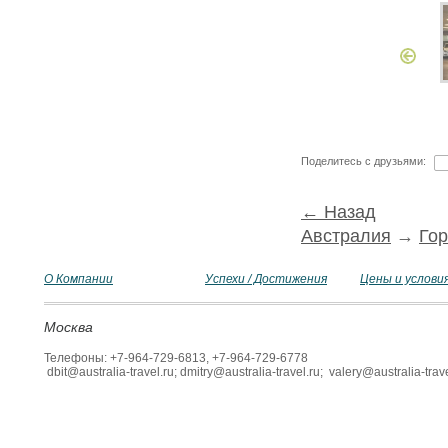
Поделитесь с друзьями:
← Назад
Австралия
→
Го
О Компании
Успехи / Достижения
Цены и услови
Москва
Телефоны: +7-964-729-6813, +7-964-729-6778
dbit@australia-travel.ru; dmitry@australia-travel.ru; valery@australia-trave