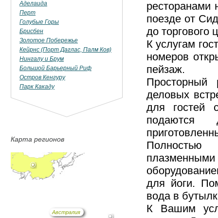
Аделаида
ресторанами 
Перт
поезде от Сид
Голубые Горы
до торгового 
Брисбен
Золотое Побережье
К услугам гос
Кейрнс (Порт Даглас, Палм Ков)
номеров откр
Нингалу и Брум
пейзаж.
Большой Барьерный Риф
Остров Кенгуру
Просторный 
Парк Какаду
деловых встр
для гостей с
подаются 
приготовленн
Карта регионов
Полностью
плазменны
оборудование
для йоги. По
вода в бутылк
К Вашим услу
Австралия