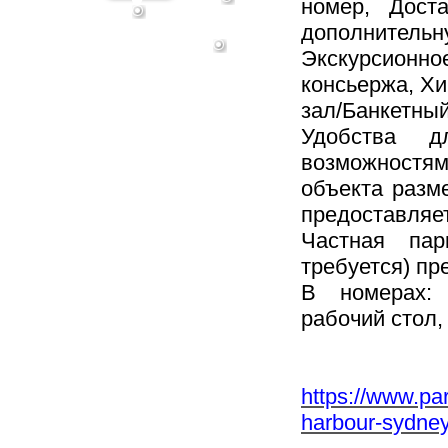
номер, Дост
дополнительн
Экскурсионн
консьержа, Х
зал/Банкетны
Удобства д
возможностям
объекта разм
предоставляе
Частная пар
требуется) пр
В номерах: 
рабочий стол,
https://www.par
harbour-sydney