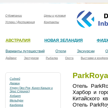
О Компании
Цены и условия
Успехи / Достижения
Контакты
АВСТРАЛИЯ
НОВАЯ ЗЕЛАНДИЯ
ФИД
Варианты путешествий
Отели
Экскурсии
О
Дайвинг
Экотуризм
Рыбалка
Охота
Выставки и конфер
ParkRoyal
Сидней
Дарвин
Отель ParkRo
Улуру (Эрз Рок, Кингз Каньон и
Харбор и гор
Элис Спрингс)
Хобарт
Китайского к
Мельбурн
Отель ParkRo
Канберра