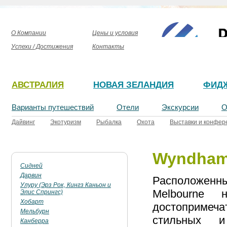
О Компании
Цены и условия
Успехи / Достижения
Контакты
АВСТРАЛИЯ
НОВАЯ ЗЕЛАНДИЯ
ФИД
Варианты путешествий
Отели
Экскурсии
О
Дайвинг
Экотуризм
Рыбалка
Охота
Выставки и конфер
Wyndham 
Сидней
Дарвин
Расположенн
Улуру (Эрз Рок, Кингз Каньон и
Melbourne 
Элис Спрингс)
Хобарт
достопримеча
Мельбурн
стильных и
Канберра