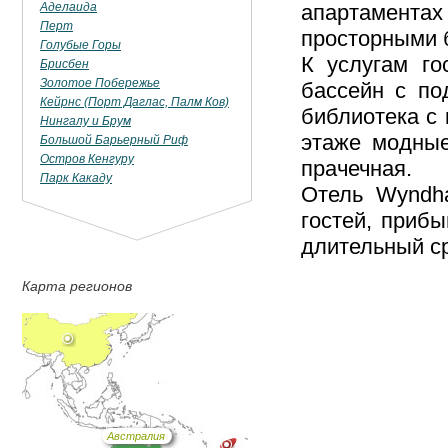
Аделаида
апартамент
Перт
просторными 
Голубые Горы
К услугам го
Брисбен
Золотое Побережье
бассейн с по
Кейрнс (Порт Даглас, Палм Ков)
библиотека с
Нингалу и Брум
этаже модные
Большой Барьерный Риф
Остров Кенгуру
прачечная.
Парк Какаду
Отель Wyndha
гостей, приб
длительный с
Карта регионов
Австралия