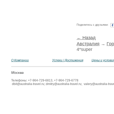
Поделитесь с друзьями:
← Назад
Австралия
→
Го
4*super
О Компании
Успехи / Достижения
Цены и услови
Москва
Телефоны: +7-964-729-6813, +7-964-729-6778
dbit@australia-travel.ru; dmitry@australia-travel.ru; valery@australia-trave