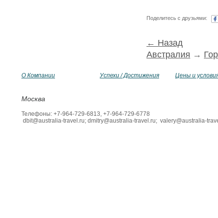
Поделитесь с друзьями:
← Назад
Австралия
→
Го
О Компании
Успехи / Достижения
Цены и услови
Москва
Телефоны: +7-964-729-6813, +7-964-729-6778
dbit@australia-travel.ru; dmitry@australia-travel.ru; valery@australia-trave