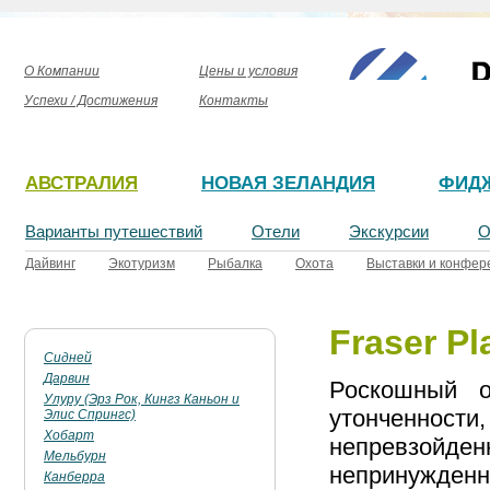
О Компании
Цены и условия
Успехи / Достижения
Контакты
АВСТРАЛИЯ
НОВАЯ ЗЕЛАНДИЯ
ФИД
Варианты путешествий
Отели
Экскурсии
О
Дайвинг
Экотуризм
Рыбалка
Охота
Выставки и конфер
Fraser Pl
Сидней
Дарвин
Роскошный 
Улуру (Эрз Рок, Кингз Каньон и
утонченности,
Элис Спрингс)
Хобарт
непревзойд
Мельбурн
непринужденн
Канберра