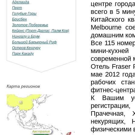
Аделаида
центре город
Перт
всего в 5 ми
Голубые Горы
Китайского к
Брисбен
Золотое Побережье
Melbourne со
Кейрнс (Порт Даглас, Палм Ков)
домашним ко
Нингалу и Брум
Все 115 номе
Большой Барьерный Риф
Остров Кенгуру
мини-кухней
Парк Какаду
современной 
Отель Fraser
мае 2012 года
рабочих ста
Карта регионов
фитнес-центра
К Вашим усл
регистрации,
Прачечная, 
некурящих, 
физическими 
Австралия