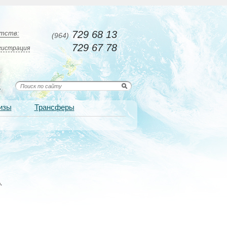
729 68 13
нтств:
(964)
729 67 78
гистрация
изы
Трансферы
.