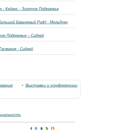
 - Кейрнс - Золотое Побережье
Большой Барьерный Риф) - Мельбурн
ое Побережье – Сидней
Тасмания - Сидней
ование
Выставки и конференции
циальность